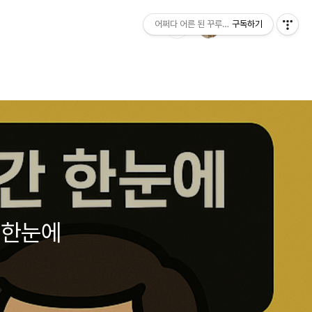
어쩌다 어른 된 꾸루주니의 블로그
구독하기
 한눈에