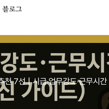
의 블로그
추천 7선 | 시급·업무강도·근무시간