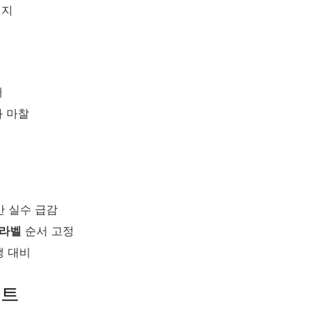
여지
재
과 마찰
반 실수 급감
라벨
순서 고정
쟁 대비
포트