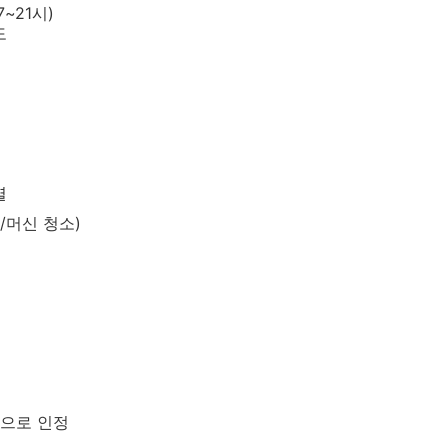
~21시)
도
열
/머신 청소)
력으로 인정