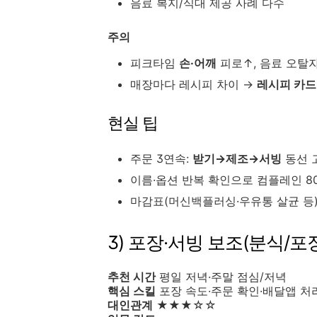
음료 복지/식대 제공 사례 다수
주의
피크타임
손·어깨
피로↑, 음료 오탈
매장마다 레시피 차이 →
레시피 카드
현실 팁
주문 3연속:
받기→제조→서빙
동선 
이름·옵션 반복 확인으로 컴플레인 8
마감표(머신백플러싱·우유통 살균 등
3) 포장·서빙 보조(분식/
추천 시간
평일 저녁·주말 점심/저녁
핵심 스킬
포장 속도·주문 확인·배달앱 처
대인관계
★★★☆☆