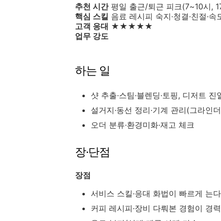
추천 시간
평일 출근/퇴근 피크(7~10시, 17
핵심 스킬
음료 레시피 숙지·청결·친절·속
고객 응대
★★★★★
업무 강도
하는 일
샷 추출·스팀·블렌딩·토핑, 디저트 진
설거지·동선 정리·기계 관리(그라인더
오더 분류·환경미화·재고 체크
장·단점
장점
서비스 스킬·응대 화법이 빠르게 는다
커피 레시피·장비 다뤄본 경험이 경