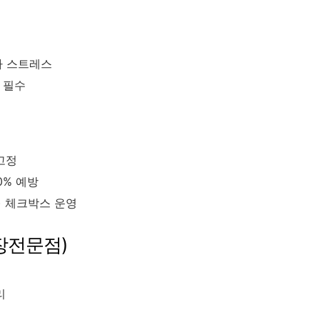
자 스트레스
필수
고정
0% 예방
) 체크박스 운영
포장전문점)
리