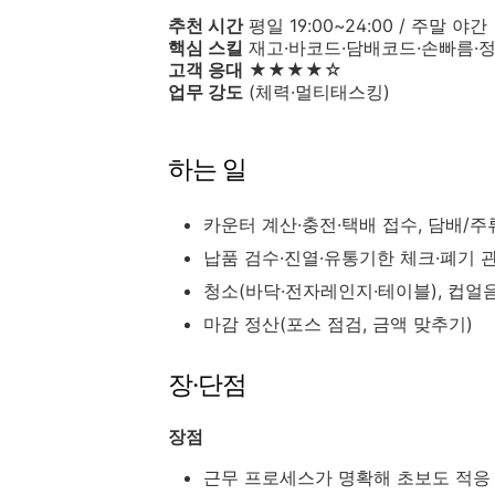
추천 시간
평일 19:00~24:00 / 주말 야간
핵심 스킬
재고·바코드·담배코드·손빠름·
고객 응대
★★★★☆
업무 강도
(체력·멀티태스킹)
하는 일
카운터 계산·충전·택배 접수, 담배/주
납품 검수·진열·유통기한 체크·폐기 
청소(바닥·전자레인지·테이블), 컵얼
마감 정산(포스 점검, 금액 맞추기)
장·단점
장점
근무 프로세스가 명확해 초보도 적응