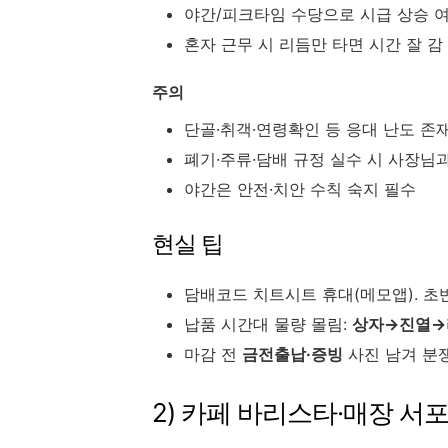
야간/피크타임 수당으로 시급 상승 
혼자 근무 시 리듬만 타면 시간 잘 감
주의
단골·취객·연령확인 등 응대 난도 존
폐기·주류·담배 규정 실수 시 사장님
야간은 안전·치안 수칙 숙지 필수
현실 팁
담배코드 치트시트 휴대(메모앱). 초
납품 시간대 물량 몰림:
상자→진열→
마감 전
금전출납·증빙
사진 남겨 분
2) 카페 바리스타·매장 서