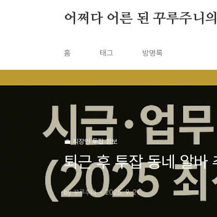
본문 바로가기
어쩌다 어른 된 꾸루주니
홈
태그
방명록
💼 직장인 투잡 정보
퇴근 후 투잡 동네 알바 
by 꾸루주니
2025. 9. 21.