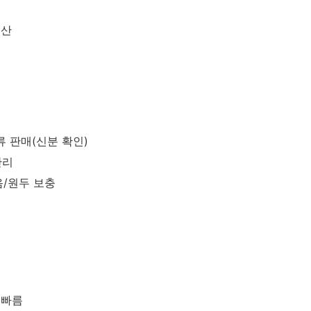
정산
류 판매(신분 확인)
관리
음/원두 보충
 빠름