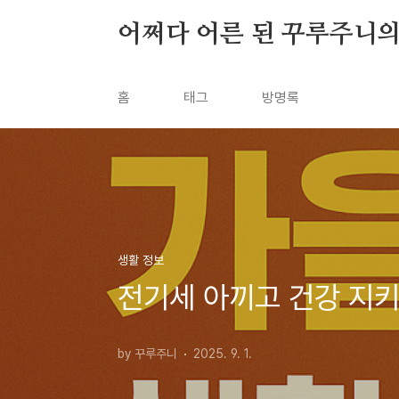
본문 바로가기
어쩌다 어른 된 꾸루주니
홈
태그
방명록
생활 정보
전기세 아끼고 건강 지키
by 꾸루주니
2025. 9. 1.