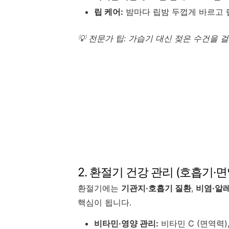
립 케어:
밤마다 립밤 두껍게 바르고 
💡 전문가 팁: 가습기 대신 젖은 수건을
2. 환절기 건강 관리 (호흡기·
환절기에는
기관지·호흡기 질환
,
비염·알
핵심이 됩니다.
비타민·영양 관리:
비타민 C (면역력),