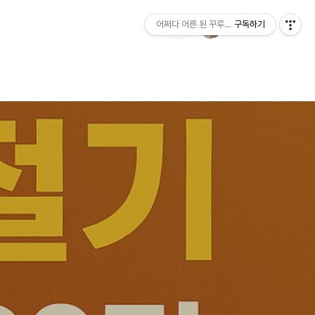
어쩌다 어른 된 꾸루주니의 블로그
구독하기