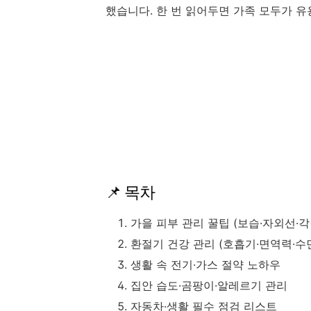
했습니다. 한 번 읽어두면 가족 모두가 유
📌 목차
가을 피부 관리 꿀팁 (보습·자외선·각
환절기 건강 관리 (호흡기·면역력·수
생활 속 전기·가스 절약 노하우
집안 습도·곰팡이·알레르기 관리
자동차·생활 필수 점검 리스트