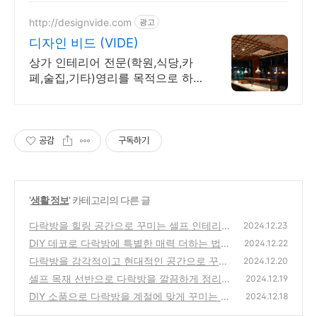
http://designvide.com
광고
디자인 비드 (VIDE)
상가 인테리어 전문(학원,식당,카
페,술집,기타)영리를 목적으로 하
는 모든 공간
공감
구독하기
'
생활 정보
' 카테고리의 다른 글
다락방을 힐링 공간으로 꾸미는 셀프 인테리어
2024.12.23
팁
DIY 데코로 다락방에 특별한 매력 더하는 법
(1)
2024.12.22
다락방을 감각적이고 현대적인 공간으로 꾸미
(1)
2024.12.20
는 방법
셀프 목재 선반으로 다락방을 깔끔하게 정리하
(0)
2024.12.19
는 팁
DIY 소품으로 다락방을 계절에 맞게 꾸미는 방
(0)
2024.12.18
법
(1)