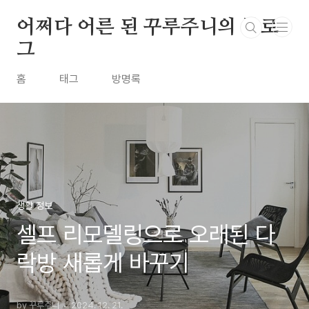
본문 바로가기
어쩌다 어른 된 꾸루주니의 블로
그
홈
태그
방명록
생활 정보
셀프 리모델링으로 오래된 다
락방 새롭게 바꾸기
by 꾸루주니
2024. 12. 21.